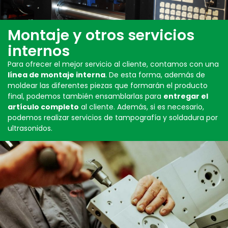
Montaje y otros servicios
internos
Para ofrecer el mejor servicio al cliente, contamos con una
línea de montaje interna
. De esta forma, además de
moldear las diferentes piezas que formarán el producto
final, podemos también ensamblarlas para
entregar el
artículo completo
al cliente. Además, si es necesario,
podemos realizar servicios de tampografía y soldadura por
ultrasonidos.