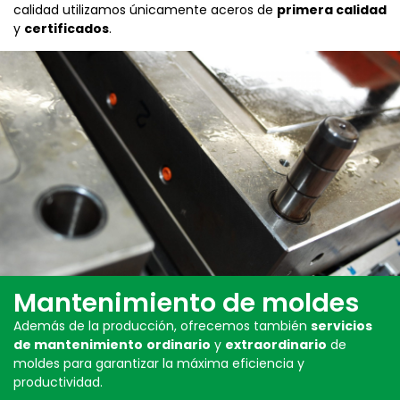
calidad utilizamos únicamente aceros de
primera calidad
y
certificados
.
Mantenimiento de moldes
Además de la producción, ofrecemos también
servicios
de mantenimiento
ordinario
y
extraordinario
de
moldes para garantizar la máxima eficiencia y
productividad.